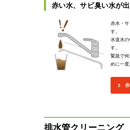
赤い水、サビ臭い水が出
赤水・サ
す。
水道水の
す。
緊急で何
めに一度
赤
排水管クリーニング