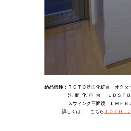
納品機種：ＴＯＴＯ洗面化粧台 オクター
洗 面 化 粧 台 ＬＤＳＦＢ０
スウィング三面鏡 ＬＭＦＢ０９
詳しくは、 こちら
ＴＯＴＯ 