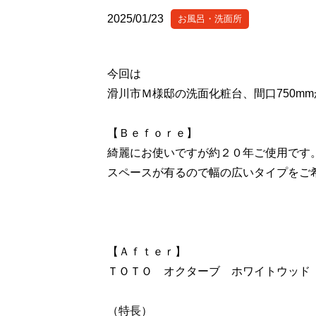
2025/01/23
お風呂・洗面所
今回は
滑川市Ｍ様邸の洗面化粧台、間口750mm
【Ｂｅｆｏｒｅ】
綺麗にお使いですが約２０年ご使用です
スペースが有るので幅の広いタイプをご
【Ａｆｔｅｒ】
ＴＯＴＯ オクターブ ホワイトウッド
（特長）