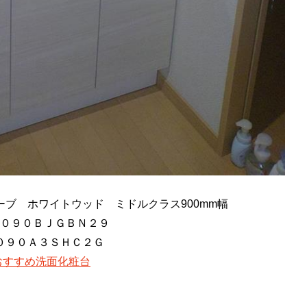
ブ ホワイトウッド ミドルクラス900mm幅
９０ＢＪＧＢＮ２９
０Ａ３ＳＨＣ２Ｇ
おすすめ洗面化粧台